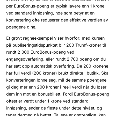
per EuroBonus-poeng er typisk lavere enn 1 krone
ved standard innløsning, noe som betyr at en
konvertering ofte reduserer den effektive verdien av
poengene dine.
Et grovt regneeksempel viser hvorfor: med kursen
på publiseringstidspunktet blir 200 Trumf-kroner til
rundt 2 000 EuroBonus-poeng ved
engangsoverføring, eller rundt 2 700 poeng om du
har satt opp automatisk overføring. De 200 kronene
har full verdi (200 kroner) brukt direkte i butikk. Skal
konverteringen lønne seg, må de samme poengene
gi deg mer enn 200 kroner i reell verdi når du løser
dem inn mot en bonusbillett. Fordi EuroBonus-poeng
oftest er verdt under 1 krone ved standard
innløsning, ender de fleste under dette nivået, og
taper dermed på byttet. Tallene er omtrentlige, kan