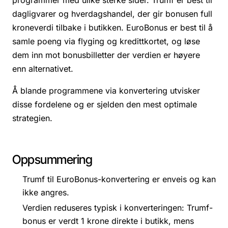
dagligvarer og hverdagshandel, der gir bonusen full
kroneverdi tilbake i butikken. EuroBonus er best til å
samle poeng via flyging og kredittkortet, og løse
dem inn mot bonusbilletter der verdien er høyere
enn alternativet.
Å blande programmene via konvertering utvisker
disse fordelene og er sjelden den mest optimale
strategien.
Oppsummering
Trumf til EuroBonus-konvertering er enveis og kan
ikke angres.
Verdien reduseres typisk i konverteringen: Trumf-
bonus er verdt 1 krone direkte i butikk, mens