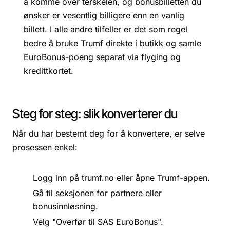
å komme over terskelen, og bonusbilletten du
ønsker er vesentlig billigere enn en vanlig
billett. I alle andre tilfeller er det som regel
bedre å bruke Trumf direkte i butikk og samle
EuroBonus-poeng separat via flyging og
kredittkortet.
Steg for steg: slik konverterer du
Når du har bestemt deg for å konvertere, er selve
prosessen enkel:
Logg inn på trumf.no eller åpne Trumf-appen.
Gå til seksjonen for partnere eller
bonusinnløsning.
Velg "Overfør til SAS EuroBonus".