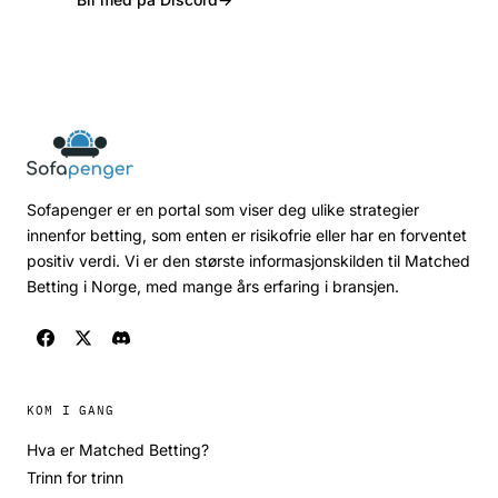
Sofapenger er en portal som viser deg ulike strategier
innenfor betting, som enten er risikofrie eller har en forventet
positiv verdi. Vi er den største informasjonskilden til Matched
Betting i Norge, med mange års erfaring i bransjen.
KOM I GANG
Hva er Matched Betting?
Trinn for trinn