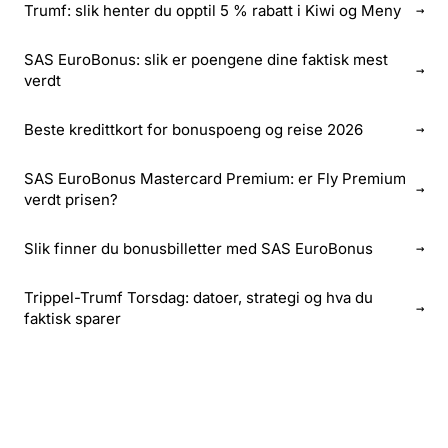
Trumf: slik henter du opptil 5 % rabatt i Kiwi og Meny
→
SAS EuroBonus: slik er poengene dine faktisk mest
→
verdt
Beste kredittkort for bonuspoeng og reise 2026
→
SAS EuroBonus Mastercard Premium: er Fly Premium
→
verdt prisen?
Slik finner du bonusbilletter med SAS EuroBonus
→
Trippel-Trumf Torsdag: datoer, strategi og hva du
→
faktisk sparer