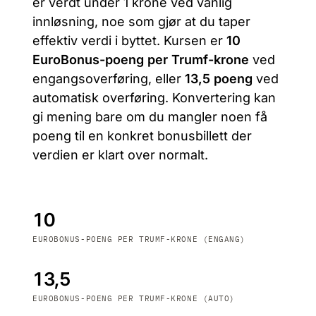
er verdt under 1 krone ved vanlig
innløsning, noe som gjør at du taper
effektiv verdi i byttet. Kursen er
10
EuroBonus-poeng per Trumf-krone
ved
engangsoverføring, eller
13,5 poeng
ved
automatisk overføring. Konvertering kan
gi mening bare om du mangler noen få
poeng til en konkret bonusbillett der
verdien er klart over normalt.
10
EUROBONUS-POENG PER TRUMF-KRONE (ENGANG)
13,5
EUROBONUS-POENG PER TRUMF-KRONE (AUTO)