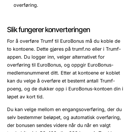
overføring.
Slik fungerer konverteringen
For å overføre Trumf til EuroBonus må du koble de
to kontoene. Dette gjøres på trumf.no eller i Trumf-
appen. Du logger inn, velger alternativet for
overføring til EuroBonus, og oppgir EuroBonus-
medlemsnummeret ditt. Etter at kontoene er koblet
kan du velge å overføre et bestemt antall Trumf-
poeng, og de dukker opp i EuroBonus-kontoen din i
løpet av kort tid.
Du kan velge mellom en engangsoverføring, der du
selv bestemmer beløpet, og automatisk overføring,
der bonusen sendes videre når du når en valgt