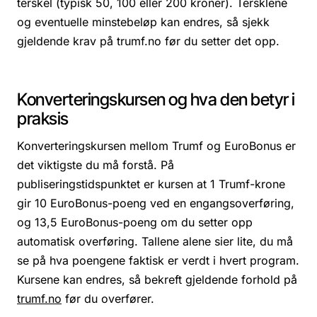
terskel (typisk 50, 100 eller 200 kroner). Tersklene
og eventuelle minstebeløp kan endres, så sjekk
gjeldende krav på trumf.no før du setter det opp.
Konverteringskursen og hva den betyr i
praksis
Konverteringskursen mellom Trumf og EuroBonus er
det viktigste du må forstå. På
publiseringstidspunktet er kursen at 1 Trumf-krone
gir 10 EuroBonus-poeng ved en engangsoverføring,
og 13,5 EuroBonus-poeng om du setter opp
automatisk overføring. Tallene alene sier lite, du må
se på hva poengene faktisk er verdt i hvert program.
Kursene kan endres, så bekreft gjeldende forhold på
trumf.no
før du overfører.