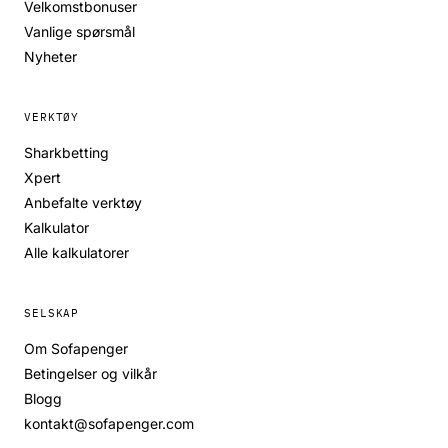
Velkomstbonuser
Vanlige spørsmål
Nyheter
VERKTØY
Sharkbetting
Xpert
Anbefalte verktøy
Kalkulator
Alle kalkulatorer
SELSKAP
Om Sofapenger
Betingelser og vilkår
Blogg
kontakt@sofapenger.com