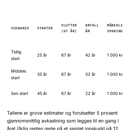
SLUTTER
ANTALL
MÅNEDLIG
SCENARIO
STARTER
(67 ÅR)
ÅR
SPARING
Tidlig
25 år
67 år
42 år
1 000 kr
start
Middels
35 år
67 år
32 år
1 000 kr
start
Sen start
45 år
67 år
22 år
1 000 kr
Tallene er grove estimater og forutsetter 5 prosent
gjennomsnittlig avkastning som legges til en gang i
året (årlig rentes rente på et samlet innskudd på 12