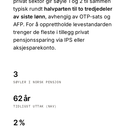
privat sektor gir søyle 1 og 2 til sammen
typisk rundt
halvparten til to tredjedeler
av siste lønn
, avhengig av OTP-sats og
AFP. For å opprettholde levestandarden
trenger de fleste i tillegg privat
pensjonssparing via IPS eller
aksjesparekonto.
3
SØYLER I NORSK PENSJON
62 år
TIDLIGST UTTAK (NAV)
2 %