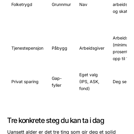
Folketrygd
Grunnmur
Nav
arbeidsgiv
og skatt)
Arbeidsgiv
(minimum 
Tjenestepensjon
Påbygg
Arbeidsgiver
prosent av
opp til 12 
Eget valg
Gap-
Privat sparing
(IPS, ASK,
Deg selv
fyller
fond)
Tre konkrete steg du kan ta i dag
Uansett alder er det tre ting som gir deg et solid