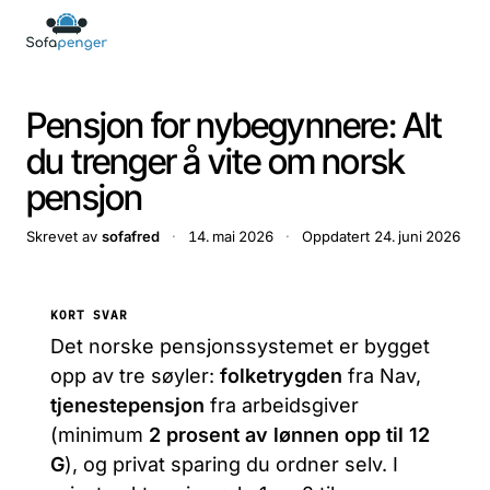
Pensjon for nybegynnere: Alt
du trenger å vite om norsk
pensjon
Skrevet av
sofafred
·
14. mai 2026
·
Oppdatert
24. juni 2026
KORT SVAR
Det norske pensjonssystemet er bygget
opp av tre søyler:
folketrygden
fra Nav,
tjenestepensjon
fra arbeidsgiver
(minimum
2 prosent av lønnen opp til 12
G
), og privat sparing du ordner selv. I