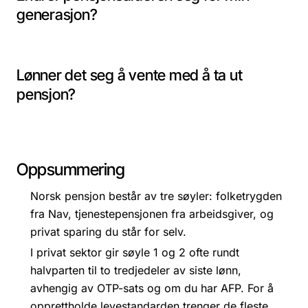
generasjon?
Lønner det seg å vente med å ta ut
pensjon?
Oppsummering
Norsk pensjon består av tre søyler: folketrygden
fra Nav, tjenestepensjonen fra arbeidsgiver, og
NAV.no
privat sparing du står for selv.
KLP
I privat sektor gir søyle 1 og 2 ofte rundt
nav.no/pensjon
halvparten til to tredjedeler av siste lønn,
avhengig av OTP-sats og om du har AFP. For å
opprettholde levestandarden trenger de fleste