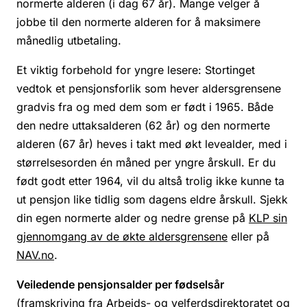
normerte alderen (i dag 67 år). Mange velger å
jobbe til den normerte alderen for å maksimere
månedlig utbetaling.
Et viktig forbehold for yngre lesere: Stortinget
vedtok et pensjonsforlik som hever aldersgrensene
gradvis fra og med dem som er født i 1965. Både
den nedre uttaksalderen (62 år) og den normerte
alderen (67 år) heves i takt med økt levealder, med i
størrelsesorden én måned per yngre årskull. Er du
født godt etter 1964, vil du altså trolig ikke kunne ta
ut pensjon like tidlig som dagens eldre årskull. Sjekk
din egen normerte alder og nedre grense på
KLP sin
gjennomgang av de økte aldersgrensene
eller på
NAV.no
.
Veiledende pensjonsalder per fødselsår
(framskriving fra Arbeids- og velferdsdirektoratet og