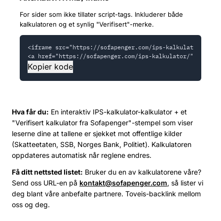
For sider som ikke tillater script-tags. Inkluderer både
kalkulatoren og et synlig "Verifisert"-merke.
<iframe src="https://sofapenger.com/ips-kalkulator/embed
<a href="https://sofapenger.com/ips-kalkulator/" target=
Kopier kode
Hva får du:
En interaktiv IPS-kalkulator-kalkulator + et
"Verifisert kalkulator fra Sofapenger"-stempel som viser
leserne dine at tallene er sjekket mot offentlige kilder
(Skatteetaten, SSB, Norges Bank, Politiet). Kalkulatoren
oppdateres automatisk når reglene endres.
Få ditt nettsted listet:
Bruker du en av kalkulatorene våre?
Send oss URL-en på
kontakt@sofapenger.com
, så lister vi
deg blant våre anbefalte partnere. Toveis-backlink mellom
oss og deg.