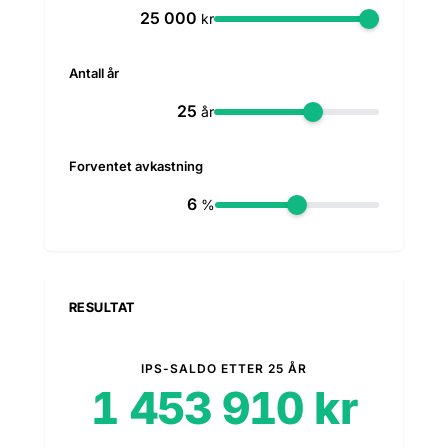
kr
Antall år
år
Forventet avkastning
%
RESULTAT
IPS-SALDO ETTER 25 ÅR
1 453 910 kr