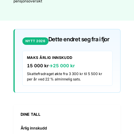
pensjonsoversikt
Dette endret seg fra i fjor
NYTT 2026
MAKS ÅRLIG INNSKUDD
15 000 kr
→
25 000 kr
Skattefradraget økte fra 3 300 kr til 5 500 kr
per år ved 22 % alminnelig sats.
DINE TALL
Årlig innskudd