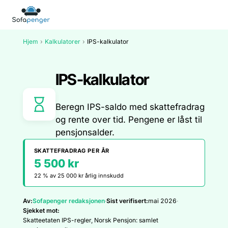
Hjem
›
Kalkulatorer
›
IPS-kalkulator
IPS-kalkulator
Beregn IPS-saldo med skattefradrag
og rente over tid. Pengene er låst til
pensjonsalder.
SKATTEFRADRAG PER ÅR
5 500 kr
22 % av 25 000 kr årlig innskudd
Av:
Sofapenger redaksjonen
·
Sist verifisert:
mai 2026
·
Sjekket mot:
Skatteetaten IPS-regler, Norsk Pensjon: samlet