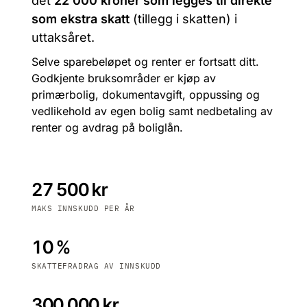
det
22 000 kroner som legges til direkte
som ekstra skatt
(tillegg i skatten) i
uttaksåret.
Selve sparebeløpet og renter er fortsatt ditt.
Godkjente bruksområder er kjøp av
primærbolig, dokumentavgift, oppussing og
vedlikehold av egen bolig samt nedbetaling av
renter og avdrag på boliglån.
27 500 kr
MAKS INNSKUDD PER ÅR
10 %
SKATTEFRADRAG AV INNSKUDD
300 000 kr