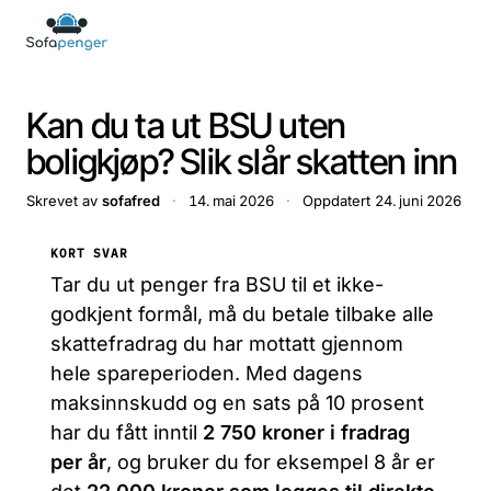
Kan du ta ut BSU uten
boligkjøp? Slik slår skatten inn
Skrevet av
sofafred
·
14. mai 2026
·
Oppdatert
24. juni 2026
KORT SVAR
Tar du ut penger fra BSU til et ikke-
godkjent formål, må du betale tilbake alle
skattefradrag du har mottatt gjennom
hele spareperioden. Med dagens
maksinnskudd og en sats på 10 prosent
har du fått inntil
2 750 kroner i fradrag
per år
, og bruker du for eksempel 8 år er