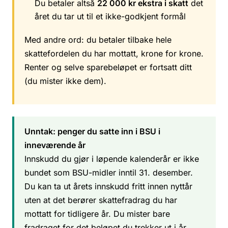
Du betaler altså
22 000 kr ekstra i skatt
det
året du tar ut til et ikke-godkjent formål
Med andre ord: du betaler tilbake hele
skattefordelen du har mottatt, krone for krone.
Renter og selve sparebeløpet er fortsatt ditt
(du mister ikke dem).
Unntak: penger du satte inn i BSU i
inneværende år
Innskudd du gjør i løpende kalenderår er ikke
bundet som BSU-midler inntil 31. desember.
Du kan ta ut årets innskudd fritt innen nyttår
uten at det berører skattefradrag du har
mottatt for tidligere år. Du mister bare
fradraget for det beløpet du trekker ut i år.